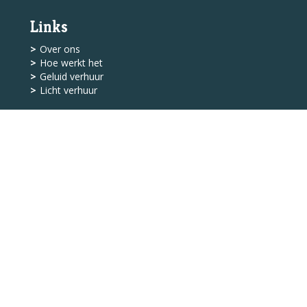
Links
Over ons
Hoe werkt het
Geluid verhuur
Licht verhuur
Shop
Levering
Algemene Voorwaarden
Service
Klantenservice
Contact
© 2026 - Bass Licht &
Geluid