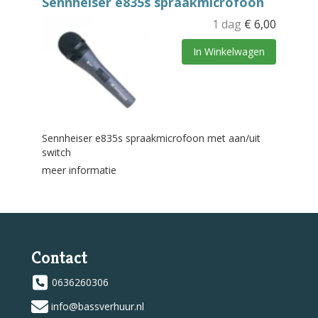
Sennheiser e835s spraakmicrofoon
1 dag
€
6,00
In Winkelwagen
Sennheiser e835s spraakmicrofoon met aan/uit
switch
meer informatie
Contact
0636260306
info@bassverhuur.nl