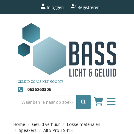
Inloggen
Registreren
GELUID ZOALS HET HOORT!
0636260306
Toggle
navigation
Home
Geluid verhuur
Losse materialen
Speakers
Alto Pro TS412