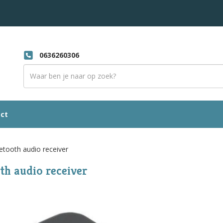
0636260306
ct
etooth audio receiver
th audio receiver