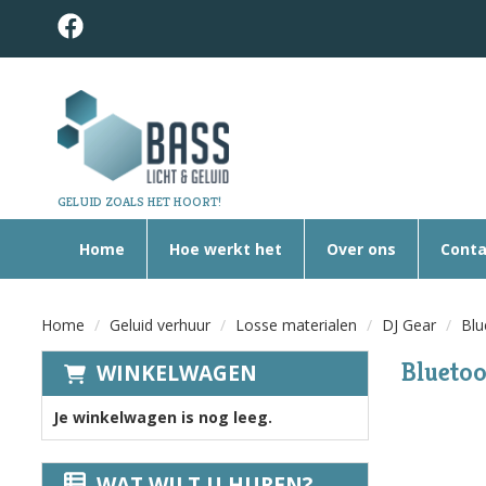
GELUID ZOALS HET HOORT!
Home
Hoe werkt het
Over ons
Conta
Home
Geluid verhuur
Losse materialen
DJ Gear
Blu
Bluetoo
WINKELWAGEN
Je winkelwagen is nog leeg.
WAT WILT U HUREN?