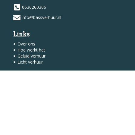
0636260306
info@bassverhuur.nl
Links
Over ons
Hoe werkt het
Geluid verhuur
Licht verhuur
Shop
Levering
Algemene Voorwaarden
Service
Klantenservice
Contact