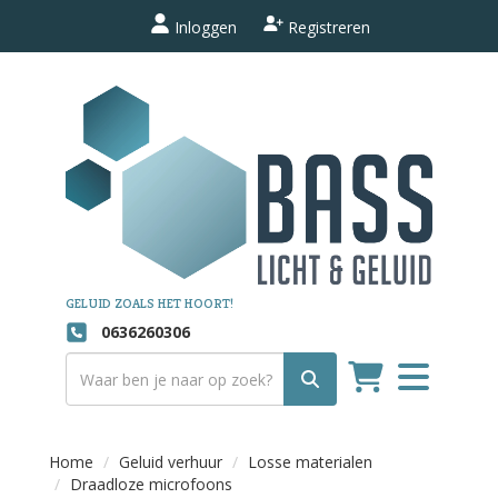
Inloggen
Registreren
GELUID ZOALS HET HOORT!
0636260306
Toggle
navigation
Home
Geluid verhuur
Losse materialen
Draadloze microfoons