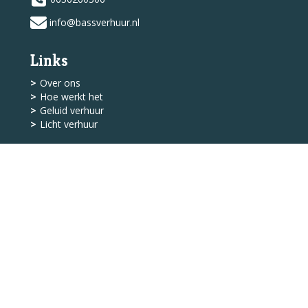
info@bassverhuur.nl
Links
Over ons
Hoe werkt het
Geluid verhuur
Licht verhuur
Shop
Levering
Algemene Voorwaarden
Service
Klantenservice
Contact