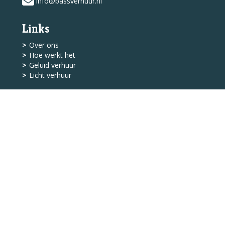
info@bassverhuur.nl
Links
Over ons
Hoe werkt het
Geluid verhuur
Licht verhuur
Shop
Levering
Algemene Voorwaarden
Service
Klantenservice
Contact
© 2026 - Bass Licht &
Geluid