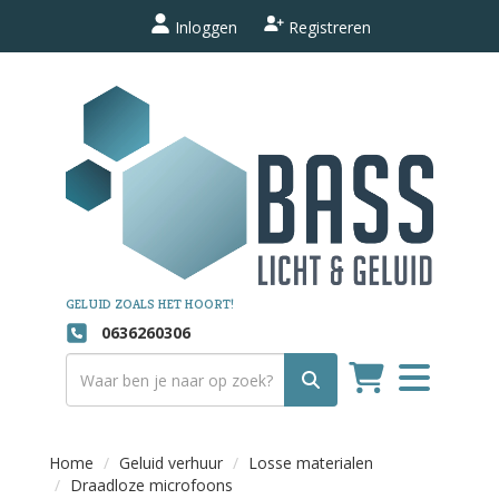
Inloggen
Registreren
GELUID ZOALS HET HOORT!
0636260306
Toggle
navigation
Home
Geluid verhuur
Losse materialen
Draadloze microfoons