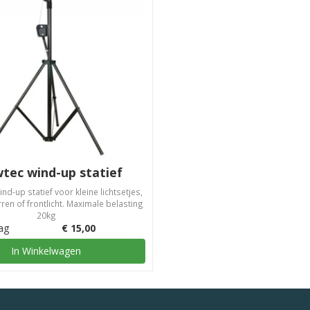
tec wind-up statief
d-up statief voor kleine lichtsetjes,
ren of frontlicht. Maximale belasting
20kg
ag
€
15,00
In Winkelwagen