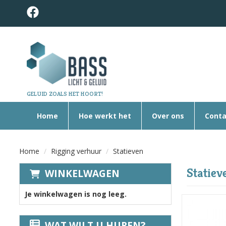
GELUID ZOALS HET HOORT!
Home
Hoe werkt het
Over ons
Conta
Home
Rigging verhuur
Statieven
Statiev
WINKELWAGEN
Je winkelwagen is nog leeg.
WAT WILT U HUREN?