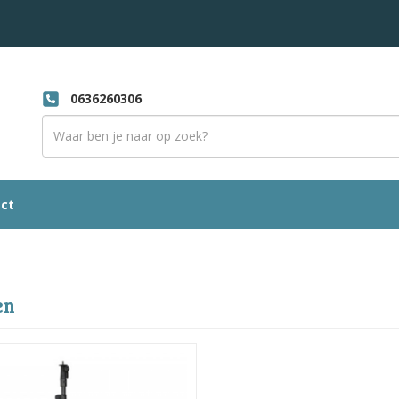
0636260306
ct
en