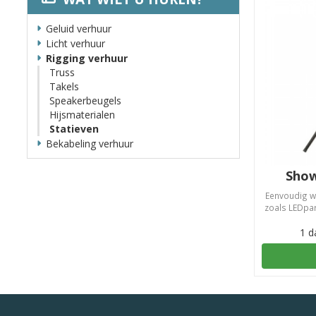
Geluid verhuur
Licht verhuur
Rigging verhuur
Truss
Takels
Speakerbeugels
Hijsmaterialen
Statieven
Bekabeling verhuur
Show
Eenvoudig win
zoals LEDpar
1 d