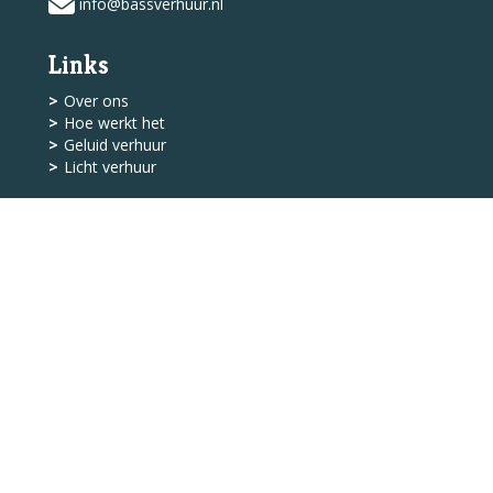
info@bassverhuur.nl
Links
Over ons
Hoe werkt het
Geluid verhuur
Licht verhuur
Shop
Levering
Algemene Voorwaarden
Service
Klantenservice
Contact
© 2026 - Bass Licht &