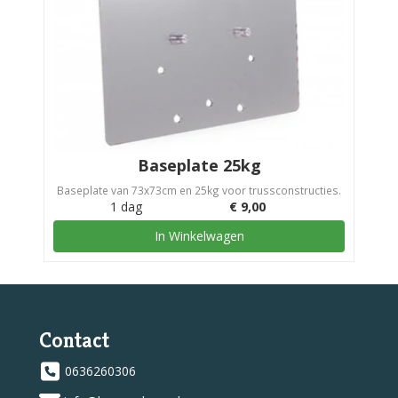
Baseplate 25kg
Baseplate van 73x73cm en 25kg voor trussconstructies.
1 dag
€
9,00
In Winkelwagen
Contact
0636260306