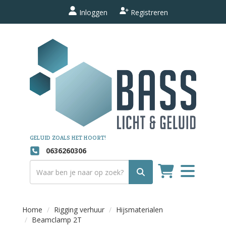
Inloggen
Registreren
GELUID ZOALS HET HOORT!
0636260306
Toggle
navigation
Home
Rigging verhuur
Hijsmaterialen
Beamclamp 2T