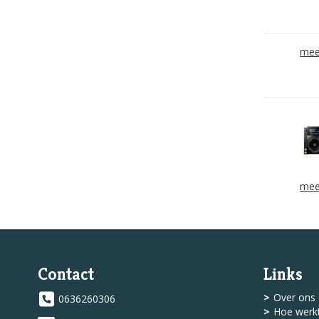
mee
mee
Contact
Links
Over ons
0636260306
Hoe werkt