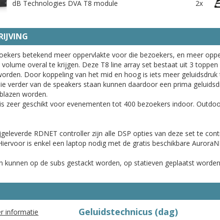
dB Technologies DVA T8 module
2x
IJVING
oekers betekend meer oppervlakte voor die bezoekers, en meer opp
volume overal te krijgen. Deze T8 line array set bestaat uit 3 toppe
worden. Door koppeling van het mid en hoog is iets meer geluidsdruk 
e verder van de speakers staan kunnen daardoor een prima geluidsdr
blazen worden.
is zeer geschikt voor evenementen tot 400 bezoekers indoor. Outdoo
.
jgeleverde RDNET controller zijn alle DSP opties van deze set te contr
Hiervoor is enkel een laptop nodig met de gratis beschikbare Aurora
 kunnen op de subs gestackt worden, op statieven geplaatst worden
Geluidstechnicus (dag)
r informatie