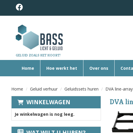
GELUID ZOALS HET HOORT!
Home
Hoe werkt het
Over ons
Conta
Home
Geluid verhuur
Geluidssets huren
DVA line-array
DVA lin
WINKELWAGEN
Je winkelwagen is nog leeg.
WAT WILT U HUREN?