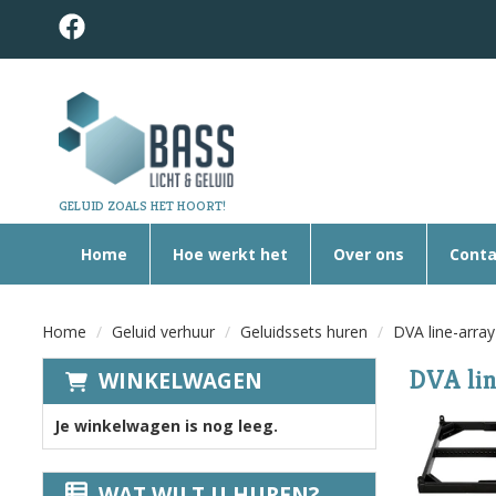
GELUID ZOALS HET HOORT!
Home
Hoe werkt het
Over ons
Conta
Home
Geluid verhuur
Geluidssets huren
DVA line-array
DVA lin
WINKELWAGEN
Je winkelwagen is nog leeg.
WAT WILT U HUREN?