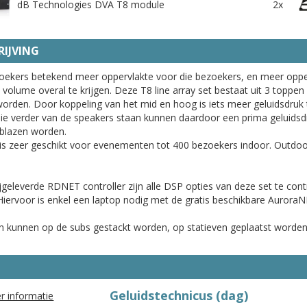
dB Technologies DVA T8 module
2x
IJVING
oekers betekend meer oppervlakte voor die bezoekers, en meer opp
volume overal te krijgen. Deze T8 line array set bestaat uit 3 toppe
worden. Door koppeling van het mid en hoog is iets meer geluidsdruk 
e verder van de speakers staan kunnen daardoor een prima geluidsdr
blazen worden.
is zeer geschikt voor evenementen tot 400 bezoekers indoor. Outdoo
.
jgeleverde RDNET controller zijn alle DSP opties van deze set te contr
Hiervoor is enkel een laptop nodig met de gratis beschikbare Aurora
 kunnen op de subs gestackt worden, op statieven geplaatst worden
Geluidstechnicus (dag)
r informatie