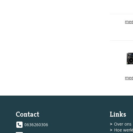
mee
mee
Contact
Links
Over ons
0636260306
Hoe werkt