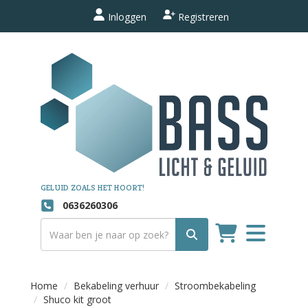
Inloggen
Registreren
GELUID ZOALS HET HOORT!
0636260306
Toggle
navigation
Home
Bekabeling verhuur
Stroombekabeling
Shuco kit groot