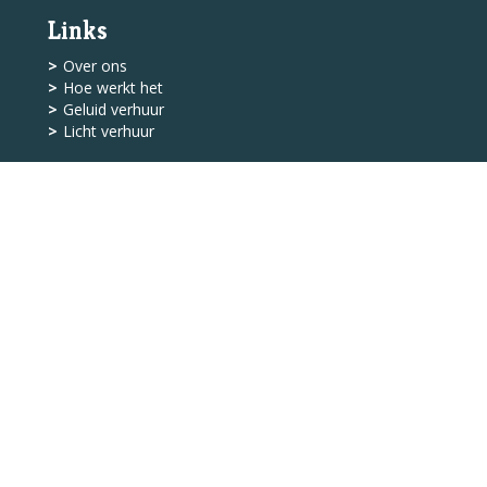
Links
Over ons
Hoe werkt het
Geluid verhuur
Licht verhuur
Shop
Levering
Algemene Voorwaarden
Service
Klantenservice
Contact
© 2026 - Bass Licht &
Geluid
facebook