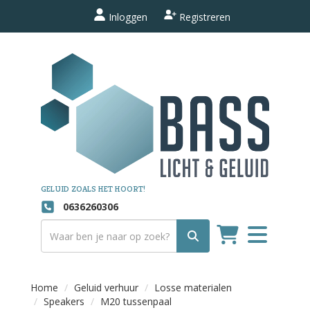
Inloggen
Registreren
GELUID ZOALS HET HOORT!
0636260306
Toggle
navigation
Home
Geluid verhuur
Losse materialen
Speakers
M20 tussenpaal