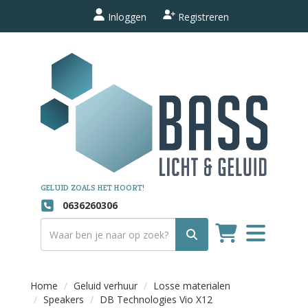
Inloggen
Registreren
GELUID ZOALS HET HOORT!
0636260306
Toggle
navigation
Home
Geluid verhuur
Losse materialen
Speakers
DB Technologies Vio X12