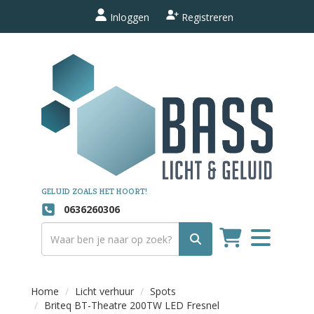
Inloggen
Registreren
GELUID ZOALS HET HOORT!
0636260306
Toggle
navigation
Home
Licht verhuur
Spots
Briteq BT-Theatre 200TW LED Fresnel