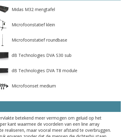
Midas M32 mengtafel
Microfoonstatief klein
Microfoonstatief roundbase
dB Technologies DVA S30 sub
dB Technologies DVA T8 module
Microfoonset medium
ervlakte betekend meer vermogen om geluid op het
n per kant waarmee de voordelen van een line array
te realiseren, maar vooral meer afstand te overbruggen.
uk ervaren zonder dat de mensen die dichterbij staan