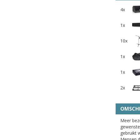
4x
1x
10x
1x
1x
2x
OMSCHR
Meer bez
gewenste 
gebruikt 
Mensen di