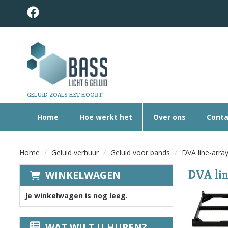
GELUID ZOALS HET HOORT!
Home
Hoe werkt het
Over ons
Conta
Home
Geluid verhuur
Geluid voor bands
DVA line-arra
DVA lin
WINKELWAGEN
Je winkelwagen is nog leeg.
WAT WILT U HUREN?