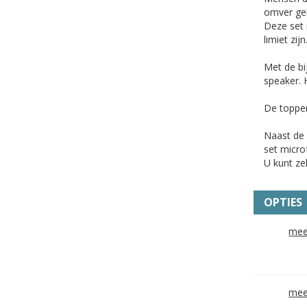
omver ge
Deze set 
limiet zijn
Met de bi
speaker. 
De toppen
Naast de 
set micro
U kunt ze
OPTIES
mee
mee