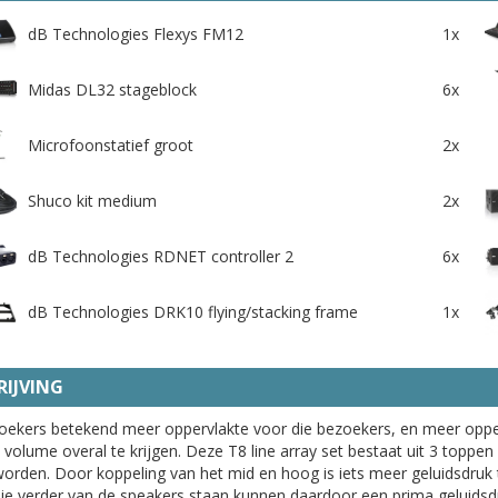
dB Technologies Flexys FM12
1x
Midas DL32 stageblock
6x
Microfoonstatief groot
2x
Shuco kit medium
2x
dB Technologies RDNET controller 2
6x
dB Technologies DRK10 flying/stacking frame
1x
IJVING
oekers betekend meer oppervlakte voor die bezoekers, en meer opp
volume overal te krijgen. Deze T8 line array set bestaat uit 3 toppe
worden. Door koppeling van het mid en hoog is iets meer geluidsdruk 
e verder van de speakers staan kunnen daardoor een prima geluidsdr