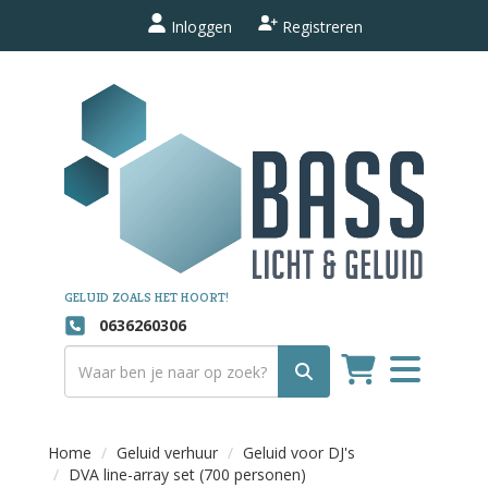
Inloggen
Registreren
GELUID ZOALS HET HOORT!
0636260306
Toggle
navigation
Home
Geluid verhuur
Geluid voor DJ's
DVA line-array set (700 personen)