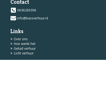
Contact
0636260306
info@bassverhuur.nl
Links
Over ons
Hoe werkt het
Geluid verhuur
Licht verhuur
Shop
Levering
Algemene Voorwaarden
Service
Klantenservice
Contact