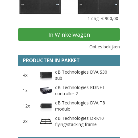
1 dag
€
900,00
In Winkelwagen
Opties bekijken
PRODUCTEN IN PAKKET
dB Technologies DVA S30
4x
sub
dB Technologies RDNET
1x
controller 2
dB Technologies DVA T8
12x
module
dB Technologies DRK10
2x
flying/stacking frame