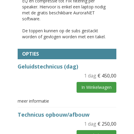
EQ en compressie tot FIR filtering per
speaker. Hiervoor is enkel een laptop nodig
met de gratis beschikbare AuroraNET
software.
De toppen kunnen op de subs gestackt
worden of gevlogen worden met een takel.
OPTIES
Geluidstechnicus (dag)
1 dag
€
450,00
In Winkelwagen
meer informatie
Technicus opbouw/afbouw
1 dag
€
250,00