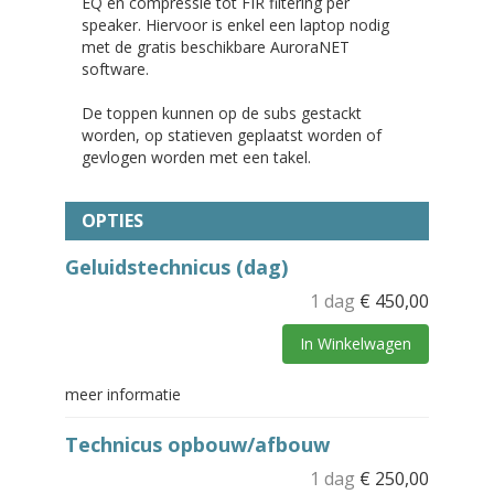
EQ en compressie tot FIR filtering per
speaker. Hiervoor is enkel een laptop nodig
met de gratis beschikbare AuroraNET
software.
De toppen kunnen op de subs gestackt
worden, op statieven geplaatst worden of
gevlogen worden met een takel.
OPTIES
Geluidstechnicus (dag)
1 dag
€
450,00
In Winkelwagen
meer informatie
Technicus opbouw/afbouw
1 dag
€
250,00