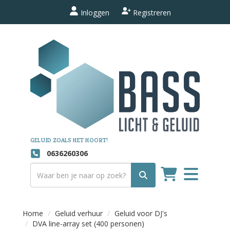
Inloggen
Registreren
GELUID ZOALS HET HOORT!
0636260306
Toggle
navigation
Home
Geluid verhuur
Geluid voor DJ's
DVA line-array set (400 personen)