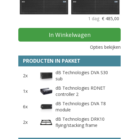
1 dag
€
485,00
In Winkelwagen
Opties bekijken
PRODUCTEN IN PAKKET
dB Technologies DVA S30
2x
sub
dB Technologies RDNET
1x
controller 2
dB Technologies DVA T8
6x
module
dB Technologies DRK10
2x
flying/stacking frame