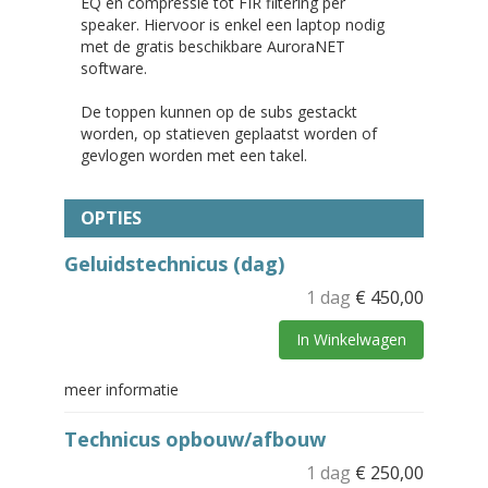
EQ en compressie tot FIR filtering per
speaker. Hiervoor is enkel een laptop nodig
met de gratis beschikbare AuroraNET
software.
De toppen kunnen op de subs gestackt
worden, op statieven geplaatst worden of
gevlogen worden met een takel.
OPTIES
Geluidstechnicus (dag)
1 dag
€
450,00
In Winkelwagen
meer informatie
Technicus opbouw/afbouw
1 dag
€
250,00