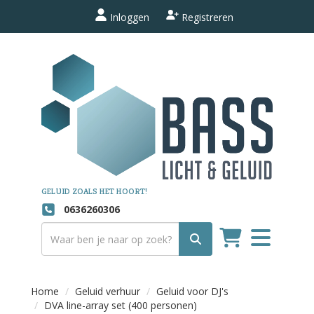
Inloggen
Registreren
GELUID ZOALS HET HOORT!
0636260306
Toggle
navigation
Home
Geluid verhuur
Geluid voor DJ's
DVA line-array set (400 personen)