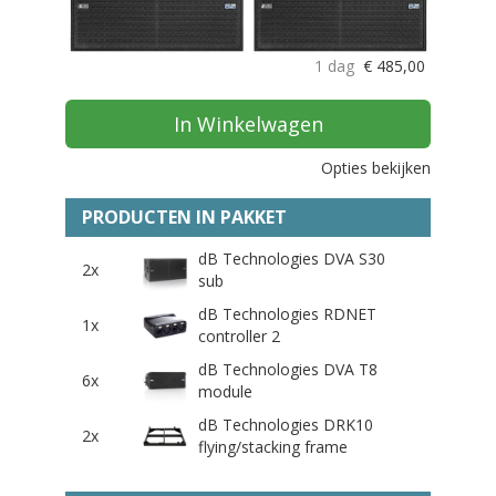
1 dag
€
485,00
In Winkelwagen
Opties bekijken
PRODUCTEN IN PAKKET
dB Technologies DVA S30
2x
sub
dB Technologies RDNET
1x
controller 2
dB Technologies DVA T8
6x
module
dB Technologies DRK10
2x
flying/stacking frame