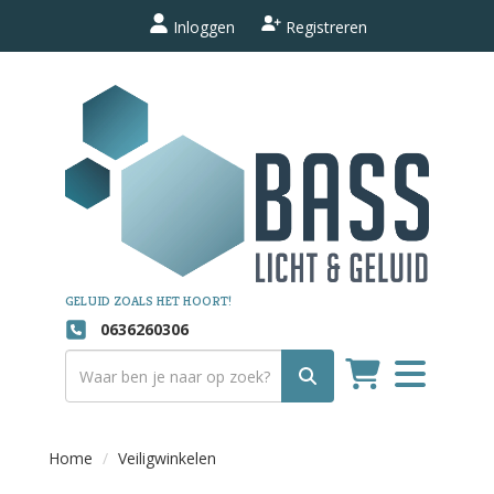
Inloggen
Registreren
GELUID ZOALS HET HOORT!
0636260306
Toggle
navigation
Home
Veiligwinkelen