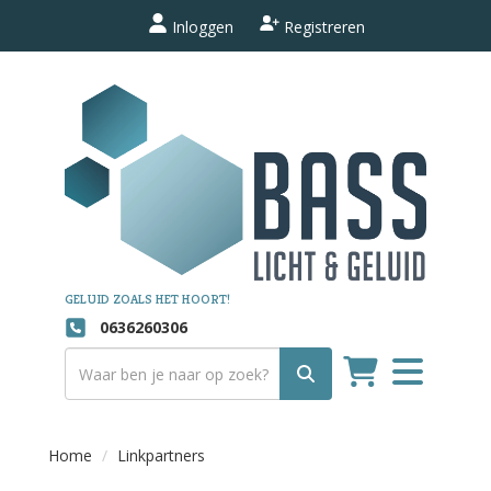
Inloggen
Registreren
GELUID ZOALS HET HOORT!
0636260306
Toggle
navigation
Home
Linkpartners